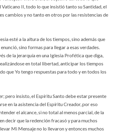
Vaticano II, todo lo que insistió tanto su Santidad, el
 cambios y no tanto en otros por las resistencias de
sia esté a la altura de los tiempos, sino además que
 enunció, sino formas para llegar a esas verdades.
s de la jerarquía en una Iglesia Profética que diga,
alizándose en total libertad, anticipar los tiempos
do que Yo tengo respuestas para todo y en todos los
r; pero insisto, el Espíritu Santo debe estar presente
 en la asistencia del Espíritu Creador, por eso
nder el alcance, si no total al menos parcial, de la
n decir que la redención fracasó y para muchos
llevar Mi Mensaje no lo llevaron y entonces muchos