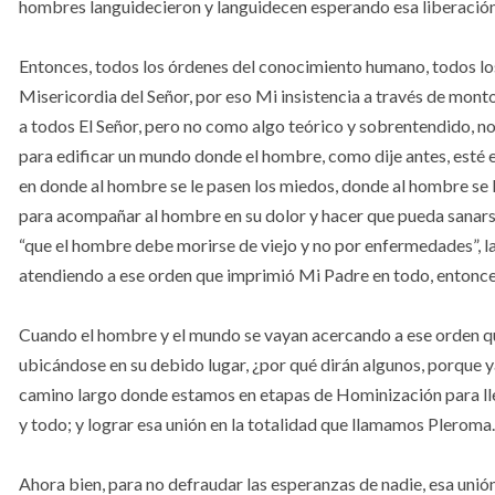
hombres languidecieron y languidecen esperando esa liberación d
Entonces, todos los órdenes del conocimiento humano, todos lo
Misericordia del Señor, por eso Mi insistencia a través de mont
a todos El Señor, pero no como algo teórico y sobrentendido, no
para edificar un mundo donde el hombre, como dije antes, esté
en donde al hombre se le pasen los miedos, donde al hombre se 
para acompañar al hombre en su dolor y hacer que pueda sanarse
“que el hombre debe morirse de viejo y no por enfermedades”, l
atendiendo a ese orden que imprimió Mi Padre en todo, entonce
Cuando el hombre y el mundo se vayan acercando a ese orden que
ubicándose en su debido lugar, ¿por qué dirán algunos, porque ya 
camino largo donde estamos en etapas de Hominización para lleg
y todo; y lograr esa unión en la totalidad que llamamos Pleroma.
Ahora bien, para no defraudar las esperanzas de nadie, esa unión