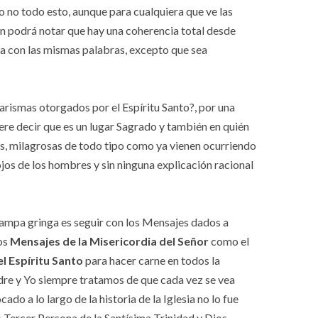
o no todo esto, aunque para cualquiera que ve las
ón podrá notar que hay una coherencia total desde
a con las mismas palabras, excepto que sea
carismas otorgados por el Espíritu Santo?, por una
ere decir que es un lugar Sagrado y también en quién
sas, milagrosas de todo tipo como ya vienen ocurriendo
 ojos de los hombres y sin ninguna explicación racional
pampa gringa es seguir con los Mensajes dados a
los
Mensajes de la Misericordia del Señor
como el
l Espíritu Santo
para hacer carne en todos la
re y Yo siempre tratamos de que cada vez se vea
ado a lo largo de la historia de la Iglesia no lo fue
 Tercer Persona de la Santísima Trinidad y Dios