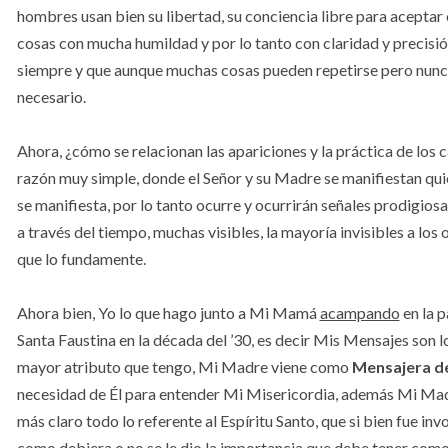
hombres usan bien su libertad, su conciencia libre para aceptar 
cosas con mucha humildad y por lo tanto con claridad y precisi
siempre y que aunque muchas cosas pueden repetirse pero nunc
necesario.
Ahora, ¿cómo se relacionan las apariciones y la práctica de los 
razón muy simple, donde el Señor y su Madre se manifiestan qui
se manifiesta, por lo tanto ocurre y ocurrirán señales prodigio
a través del tiempo, muchas visibles, la mayoría invisibles a los
que lo fundamente.
Ahora bien, Yo lo que hago junto a Mi Mamá
acampando
en la 
Santa Faustina en la década del ’30, es decir Mis Mensajes son 
mayor atributo que tengo, Mi Madre viene como
Mensajera de
necesidad de Él para entender Mi Misericordia, además Mi Mad
más claro todo lo referente al Espíritu Santo, que si bien fue invoc
como debiera o no se le dio la importancia que debe tener como