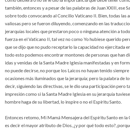
también, entonces y a pesar de las palabras de Juan XXIII, ese S
sobre todo convocando al Concilio Vaticano II. Bien, todas las
valiosas pero se fueron diluyendo, comenzando en las traduccione
jerarquías locales que prestaron poco o ninguna atención a todo 
fuerza en el Vaticano II, tal vez no como Yo hubiese querido per
que se dijo que no pudo receptarlo la capacidad no ejercitada en 
todo esto podemos encontrar montones de personas que han dich
idas y venidas de la Santa Madre Iglesia manifestadas y en forma
no puede decirse, no porque los Laicos no hayan tenido siempr
ocasiones más iluminados que la jerarquía; pero la palabra de los
decir, siguiendo las directivas, se le dio una participación pero t
impresión como si la Santa Madre Iglesia en su jerarquía tuviese
hombre haga de su libertad, lo inspire o no el Espíritu Santo.
Entonces retomo, Mi Mamá Mensajera del Espíritu Santo en la G
es decir el mayor atributo de Dios, ¿y por qué todo esto?, porqu