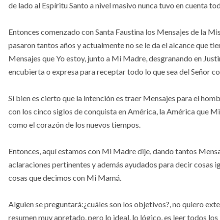
de lado al Espíritu Santo a nivel masivo nunca tuvo en cuenta to
Entonces comenzado con Santa Faustina los Mensajes de la Mise
pasaron tantos años y actualmente no se le da el alcance que tie
Mensajes que Yo estoy, junto a Mi Madre, desgranando en Just
encubierta o expresa para receptar todo lo que sea del Señor co
Si bien es cierto que la intención es traer Mensajes para el hom
con los cinco siglos de conquista en América, la América que Mi
como el corazón de los nuevos tiempos.
Entonces, aquí estamos con Mi Madre dije, dando tantos Mensaj
aclaraciones pertinentes y además ayudados para decir cosas igu
cosas que decimos con Mi Mamá.
Alguien se preguntará:¿cuáles son los objetivos?, no quiero e
resumen muy apretado, pero lo ideal, lo lógico, es leer todos los