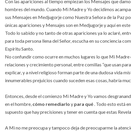
Con las apariciones al tiempo empiezan los Mensajes que damo
hombres del mundo. Cuando Mi Madre y Yo decidimos acampar 
sus Mensajes en Medjugorje como Nuestra Señora de la Paz por
únicas apariciones y Mensajes son en Medjugorje y aquí en este 
Todo lo sabido y no tanto de otras apariciones ya lo aclaré, en
para toda persona llena del Señor, escucha en su conciencia com
Espíritu Santo.
No confundir como ocurre en muchos lugares lo que Mi Madre dic
relaciones y crecimiento personal, entre comillas “que usan para
explicar, y a nivel religioso forman parte de una dudosa vida míst
innumerables prejuicios cuando suceden esas cosas, habría muc
Entonces, desde el comienzo Mi Madre y Yo vamos desgranand
en el hombre,
cómo remediarlo
y
para qué
. Todo esto está e
supuesto que hay precisiones y tener en cuenta que estas Revela
A Mi no me preocupa y tampoco deja de preocuparme la atención