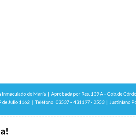
 Inmaculado de María | Aprobada por Res. 139 A - Gob.de Córdoba –
9 de Julio 1162 | Teléfono: 03537 – 431197 - 2553 | Justiniano Po
la!