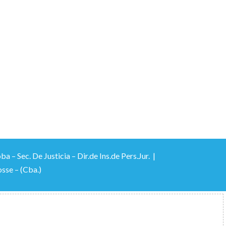
 Sec. De Justicia – Dir.de Ins.de Pers.Jur. |
sse – (Cba.)