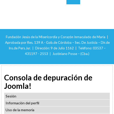
Fundación Jesús de la Misericordia y Corazón Inmaculado de María |
Aprobada por Res. 139 A - Gob.de Córdoba – Sec. De Justicia – Dir.de
Ins.de Pers.Jur. | Dirección: 9 de Julio 1162 | Teléfono: 03537 –
431197 - 2553 | Justiniano Posse – (Cba.)
Consola de depuración de
Joomla!
Sesión
Información del perfil
Uso de la memoria