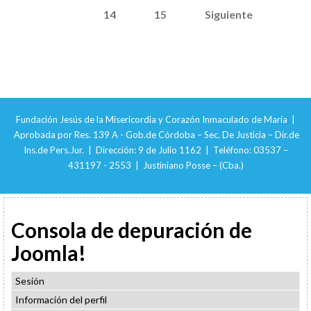
14
15
Siguiente
Fundación Jesús de la Misericordia y Corazón Inmaculado de María |
Aprobada por Res. 139 A - Gob.de Córdoba – Sec. De Justicia – Dir.de
Ins.de Pers.Jur. | Dirección: 9 de Julio 1162 | Teléfono: 03537 –
431197 - 2553 | Justiniano Posse – (Cba.)
Consola de depuración de
Joomla!
Sesión
Información del perfil