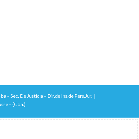
 Sec. De Justicia – Dir.de Ins.de Pers.Jur. |
sse – (Cba.)