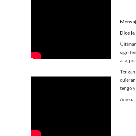
Mensaje
Dice la
Últimam
sigo te
acá, por
Tengan 
quieran 
tengo y
Amén.