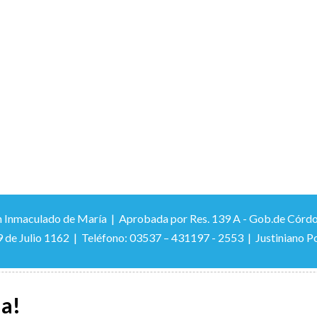
 Inmaculado de María | Aprobada por Res. 139 A - Gob.de Córdoba –
9 de Julio 1162 | Teléfono: 03537 – 431197 - 2553 | Justiniano Po
la!