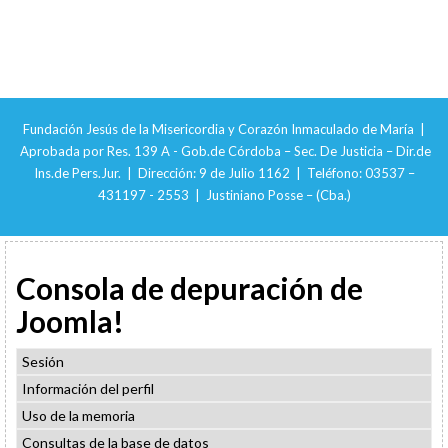
Fundación Jesús de la Misericordia y Corazón Inmaculado de María |
Aprobada por Res. 139 A - Gob.de Córdoba – Sec. De Justicia – Dir.de
Ins.de Pers.Jur. | Dirección: 9 de Julio 1162 | Teléfono: 03537 –
431197 - 2553 | Justiniano Posse – (Cba.)
Consola de depuración de
Joomla!
Sesión
Información del perfil
Uso de la memoria
Consultas de la base de datos