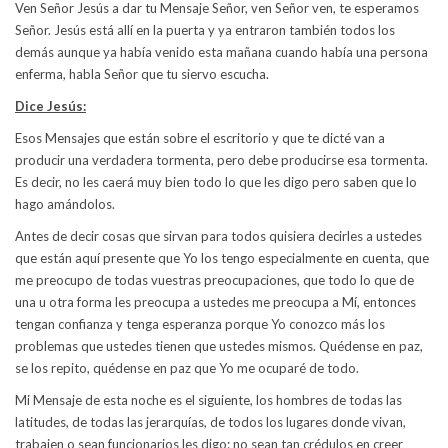
Ven Señor Jesús a dar tu Mensaje Señor, ven Señor ven, te esperamos
Señor. Jesús está allí en la puerta y ya entraron también todos los
demás aunque ya había venido esta mañana cuando había una persona
enferma, habla Señor que tu siervo escucha.
Dice Jesús:
Esos Mensajes que están sobre el escritorio y que te dicté van a
producir una verdadera tormenta, pero debe producirse esa tormenta.
Es decir, no les caerá muy bien todo lo que les digo pero saben que lo
hago amándolos.
Antes de decir cosas que sirvan para todos quisiera decirles a ustedes
que están aquí presente que Yo los tengo especialmente en cuenta, que
me preocupo de todas vuestras preocupaciones, que todo lo que de
una u otra forma les preocupa a ustedes me preocupa a Mí, entonces
tengan confianza y tenga esperanza porque Yo conozco más los
problemas que ustedes tienen que ustedes mismos. Quédense en paz,
se los repito, quédense en paz que Yo me ocuparé de todo.
Mi Mensaje de esta noche es el siguiente, los hombres de todas las
latitudes, de todas las jerarquías, de todos los lugares donde vivan,
trabajen o sean funcionarios les digo: no sean tan crédulos en creer