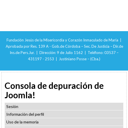
Fundación Jesús de la Misericordia y Corazón Inmaculado de María |
Aprobada por Res. 139 A - Gob.de Córdoba – Sec. De Justicia – Dir.de
Ins.de Pers.Jur. | Dirección: 9 de Julio 1162 | Teléfono: 03537 –
431197 - 2553 | Justiniano Posse – (Cba.)
Consola de depuración de
Joomla!
Sesión
Información del perfil
Uso de la memoria